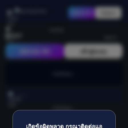
สมัครสมาชิก
เข้าสู่ระบบ
KHAO555
สมัครสมาชิก
เข้าสู่ระบบ
กำลังโหลด ...
กำลังโหลด ...
เกิดข้อผิดพลาด กรุณาติดต่อแอ